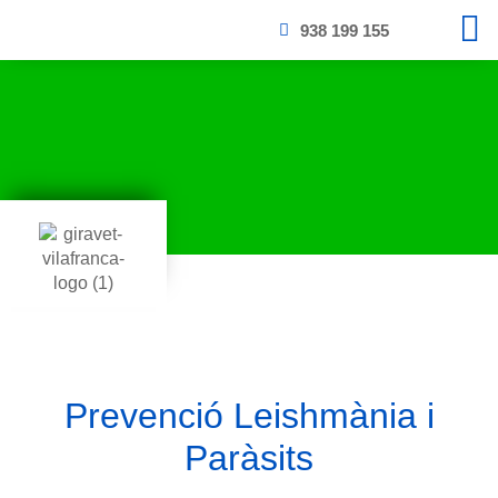
938 199 155
Prevenció Leishmània i
Paràsits