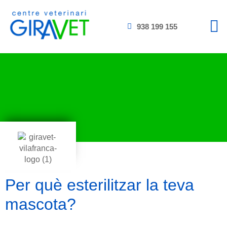
938 199 155
Per què esterilitzar la teva
mascota?