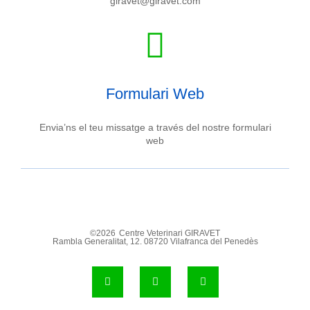
giravet@giravet.com
Formulari Web
Envia’ns el teu missatge a través del nostre formulari
web
©2026
Centre Veterinari GIRAVET
Rambla Generalitat, 12. 08720 Vilafranca del Penedès